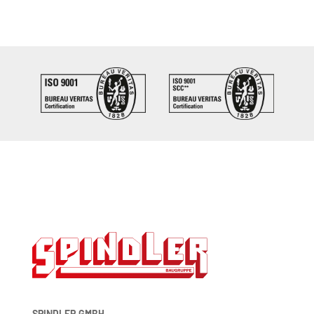
SPINDLER GMBH