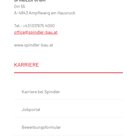
Ort 55
A-4843 Ampflwang am Hausruck
Tel.: +43 (0)7675 4000
office@spindler-bau.at
www.spindler-bau.at
KARRIERE
Karriere bei Spindler
Jobportal
Bewerbungsformular