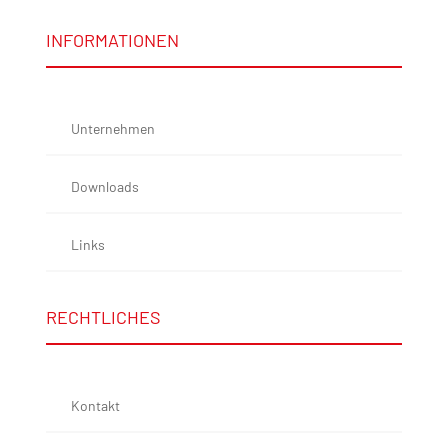
INFORMATIONEN
Unternehmen
Downloads
Links
RECHTLICHES
Kontakt