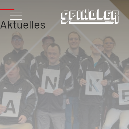
Aktuelles